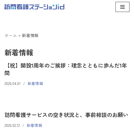
コ
ン
テ
ホーム
»
新着情報
ン
ツ
新着情報
へ
ス
【祝】開設1周年のご挨拶：理念とともに歩んだ1年
キ
間
ッ
プ
2026.04.01
新着情報
訪問看護サービスの空き状況と、事前相談のお願い
2026.02.12
新着情報